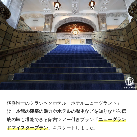
横浜唯一のクラシックホテル「ホテルニューグランド」
は、
本館の建築の魅力
や
ホテルの歴史
などを知りながら
伝
統の味
も堪能できる館内ツアー付きプラン「
ニューグラン
ドマイスタープラン
」をスタートしました。