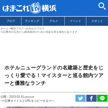
ブログ
ランキング
グルメ
イベント
スポット
ホーム
横浜ブログ
お出かけブログ
※記事内の広告から媒体維持のために収益を得る場合があります
ホテルニューグランドの名建築と歴史をじ
っくり愛でる！マイスターと巡る館内ツア
ーと優雅なランチ
公開：2023.02.01
ಇ2023.02.08
--✄記事タイトルとURLをコピーする-✄—