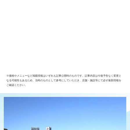
※価格やメニューなど掲載情報はいずれも記事公開時のものです。記事内容は今後予告なく変更と
なる可能性もあるため、当時のものとして参考にしていただき、店舗・施設等にて必ず最新情報を
ご確認ください。