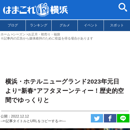
ブログ
ランキング
グルメ
イベント
スポット
ホーム
シーズン
お正月・初売り・福袋
※記事内の広告から媒体維持のために収益を得る場合があります
横浜・ホテルニューグランド2023年元日
より“新春”アフタヌーンティー！歴史的空
間でゆっくりと
公開：2022.12.12
--✄記事タイトルとURLをコピーする-✄—