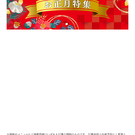
※価格やメニューなど掲載情報はいずれも記事公開時のものです。記事内容は今後予告なく変更と