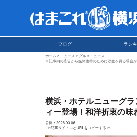
ブログ
ラン
ホーム
ニュース
グルメニュース
※記事内の広告から媒体維持のために収益を得る場合が
横浜・ホテルニューグラ
ィー登場！和洋折衷の味
公開：2026.03.06
--✄記事タイトルとURLをコピーする-✄—