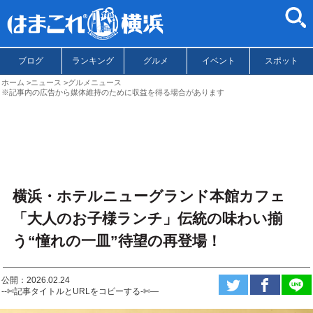
ブログ
ランキング
グルメ
イベント
スポット
ホーム
ニュース
グルメニュース
※記事内の広告から媒体維持のために収益を得る場合があります
横浜・ホテルニューグランド本館カフェ
「大人のお子様ランチ」伝統の味わい揃
う“憧れの一皿”待望の再登場！
公開：2026.02.24
--✄記事タイトルとURLをコピーする-✄—