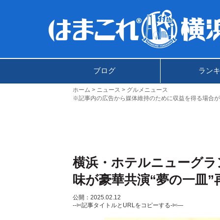
ブログ
ラン
ホーム
ニュース
グルメニュース
※記事内の広告から媒体維持のために収益を得る場合が
横浜・ホテルニューグラ
味が豪華共演“夢の一皿”
公開：2025.02.12
--✄記事タイトルとURLをコピーする-✄—