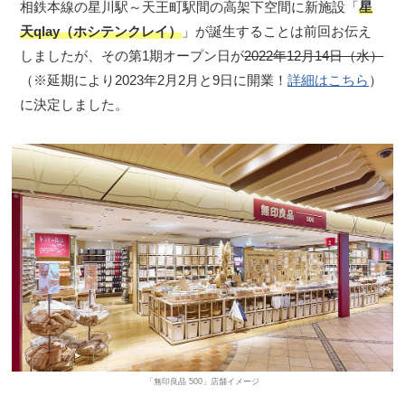
相鉄本線の星川駅～天王町駅間の高架下空間に新施設「
星
天qlay（ホシテンクレイ）
」が誕生することは前回お伝え
しましたが、その第1期オープン日が
2022年12月14日（水）
（※延期により2023年2月2月と9日に開業！
詳細はこちら
）
に決定しました。
「無印良品 500」店舗イメージ