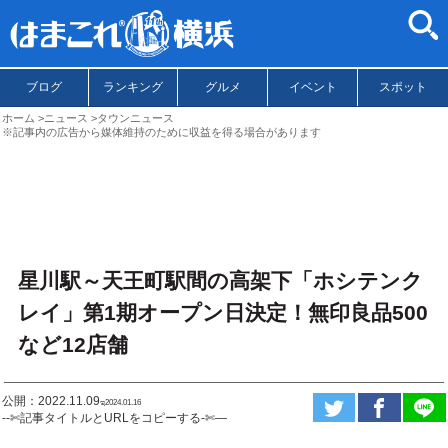
ブログ
ランキング
グルメ
イベント
スポット
ホーム
ニュース
タウンニュース
※記事内の広告から媒体維持のために収益を得る場合があります
星川駅～天王町駅間の高架下「ホシテンク
レイ」第1期オープン日決定！無印良品500
など12店舗
公開：2022.11.09
ಇ2024.01.16
--✄記事タイトルとURLをコピーする-✄—