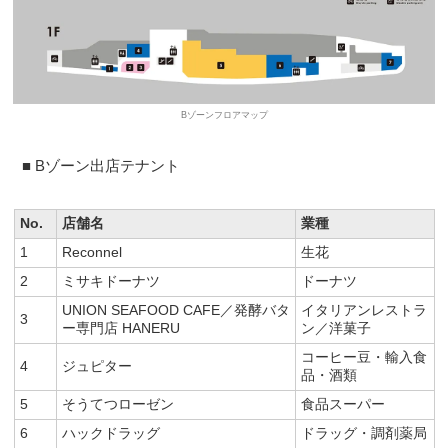
Bゾーンフロアマップ
■ Bゾーン出店テナント
No.
店舗名
業種
1
Reconnel
生花
2
ミサキドーナツ
ドーナツ
UNION SEAFOOD CAFE／発酵バタ
イタリアンレストラ
3
ー専門店 HANERU
ン／洋菓子
コーヒー豆・輸入食
4
ジュピター
品・酒類
5
そうてつローゼン
食品スーパー
6
ハックドラッグ
ドラッグ・調剤薬局