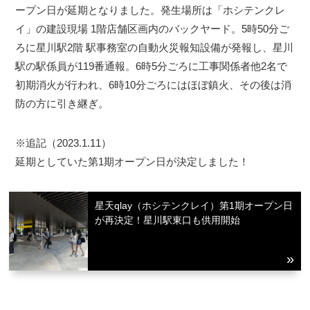
ープン日が延期となりました。発生場所は「ホシテンクレ
イ」の建設現場 1階店舗区画内のバックヤード。5時50分ご
ろに星川駅2階 駅事務室の自動火災報知設備が発報し、星川
駅の駅係員が119番通報。6時5分ごろに工事関係者他2名で
初期消火が行われ、6時10分ごろにはほぼ鎮火、その後は消
防の方に引き継ぎ。
※追記（2023.1.11）
延期としていた第1期オープン日が決定しました！
星天qlay（ホシテンクレイ）第1期オープン日
が再決定！星川駅東口も供用開始