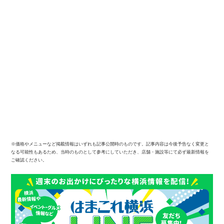
※価格やメニューなど掲載情報はいずれも記事公開時のものです。記事内容は今後予告なく変更と
なる可能性もあるため、当時のものとして参考にしていただき、店舗・施設等にて必ず最新情報を
ご確認ください。