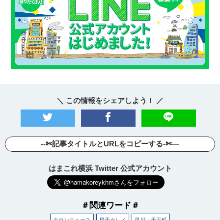
＼ この情報をシェアしよう！ ／
--✄記事タイトルとURLをコピーする-✄—
はまこれ横浜 Twitter 公式アカウント
＃関連ワード＃
タウンニュース
星天クレイ
星川・天王町