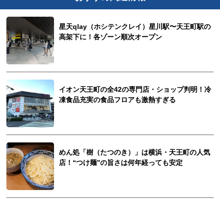
星天qlay（ホシテンクレイ）星川駅〜天王町駅の
高架下に！各ゾーン順次オープン
イオン天王町の全42の専門店・ショップ判明！冷
凍食品充実の食品フロアも激熱すぎる
めん処「樹（たつのき）」は横浜・天王町の人気
店！“つけ麺”の旨さは何年経っても安定