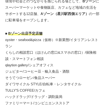
環境や社会とのつながりを感じられる場として、
Bゾーン
に
スーパーマーケットや食物販店、カフェなど地域の生活を
サポートする12店舗、
Aゾーン（星川駅西側エリア）
の一部
に駐車場をオープンします。
■
Bゾーン出店予定店舗
oyster・seafood&pizza（仮称）※新業態/イタリアンレスト
ラン
くらしの相談窓口（ほけんの窓口&スマホの窓口）/保険相
談・スマートフォン相談
qlaytion gallery/シェアオフィス
ジュピター/コーヒー豆・輸入食品・酒類
そうてつローゼン/食品スーパー
ダイワサイクル STYLE/自転車・レンタサイクル
TULLY’S COFFEE/カフェ
ハックドラッグ/ドラッグ・調剤薬局
ファミリーマート/コンビニエンスストア