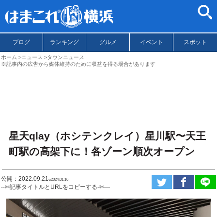
ブログ
ランキング
グルメ
イベント
スポット
ホーム
ニュース
タウンニュース
※記事内の広告から媒体維持のために収益を得る場合があります
星天qlay（ホシテンクレイ）星川駅〜天王
町駅の高架下に！各ゾーン順次オープン
公開：2022.09.21
ಇ2024.01.16
--✄記事タイトルとURLをコピーする-✄—