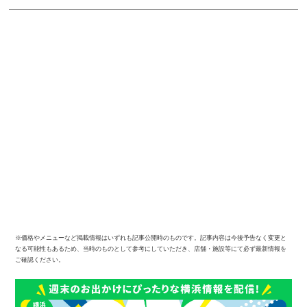
※価格やメニューなど掲載情報はいずれも記事公開時のものです。記事内容は今後予告なく変更と
なる可能性もあるため、当時のものとして参考にしていただき、店舗・施設等にて必ず最新情報を
ご確認ください。