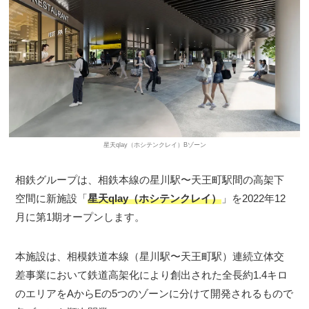
星天qlay（ホシテンクレイ）Bゾーン
相鉄グループは、相鉄本線の星川駅〜天王町駅間の高架下
空間に新施設「
星天qlay（ホシテンクレイ）
」を2022年12
月に第1期オープンします。
本施設は、相模鉄道本線（星川駅〜天王町駅）連続立体交
差事業において鉄道高架化により創出された全長約1.4キロ
のエリアをAからEの5つのゾーンに分けて開発されるもので