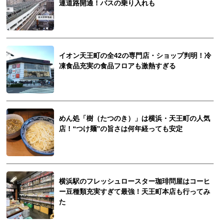
連道路開通！バスの乗り入れも
イオン天王町の全42の専門店・ショップ判明！冷
凍食品充実の食品フロアも激熱すぎる
めん処「樹（たつのき）」は横浜・天王町の人気
店！“つけ麺”の旨さは何年経っても安定
横浜駅のフレッシュロースター珈琲問屋はコーヒ
ー豆種類充実すぎて最強！天王町本店も行ってみ
た