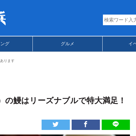
キング
グルメ
イ
あります
）の鰻はリーズナブルで特大満足！