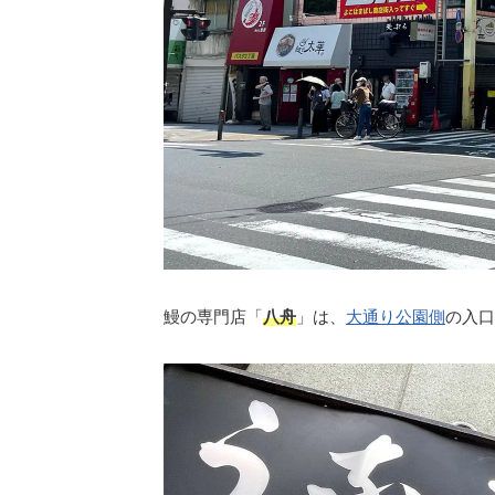
鰻の専門店「
八舟
」は、
大通り公園側
の入口