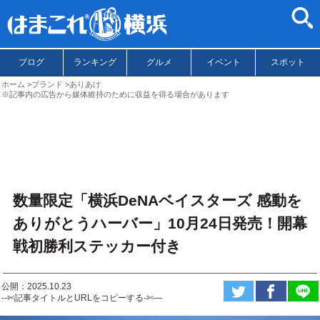
ブログ
ランキング
グルメ
イベント
スポット
ホーム
ブランド
ありあけ
※記事内の広告から媒体維持のために収益を得る場合があります
数量限定「横浜DeNAベイスターズ 感動を
ありがとうハーバー」10月24日発売！開幕
戦初勝利ステッカー付き
公開：2025.10.23
--✄記事タイトルとURLをコピーする-✄—