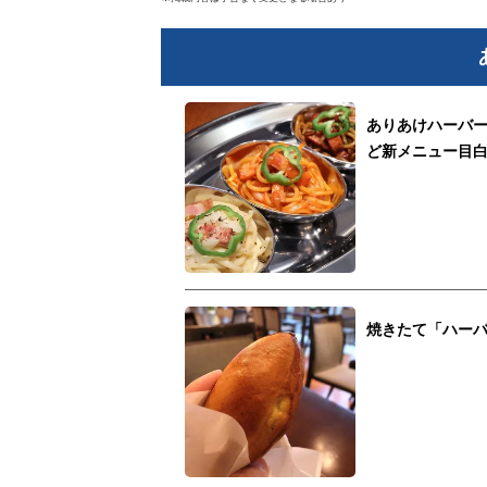
ありあけハーバ
ど新メニュー目
焼きたて「ハー