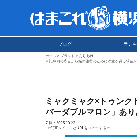
ブログ
ラン
ホーム
ブランド
ありあけ
※記事内の広告から媒体維持のために収益を得る場合が
ミャクミャク×トゥンク
バーダブルマロン」あり
公開：2025.10.22
--✄記事タイトルとURLをコピーする-✄—