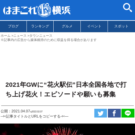
ブログ
ランキング
グルメ
イベント
スポット
ホーム
ニュース
タウンニュース
※記事内の広告から媒体維持のために収益を得る場合があります
2021年GWに“花火駅伝”日本全国各地で打
ち上げ花火！エピソードや願いも募集
公開：2021.04.07
ಇ2022.02.07
--✄記事タイトルとURLをコピーする-✄—