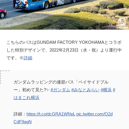
こちらのバスはGUNDAM FACTORY YOKOHAMAとコラボ
した特別デザインで、2022年2月23日（水・祝）より運行中
です。※
詳細
ガンダムラッピングの連節バス「ベイサイドブル
ー」初めて見た?✨
#ガンダム
#みなとみらい
#横浜
#
はまこれ横浜
詳細：
https://t.co/dcGRA1WNpL
pic.twitter.com/O2d
CdF9agN