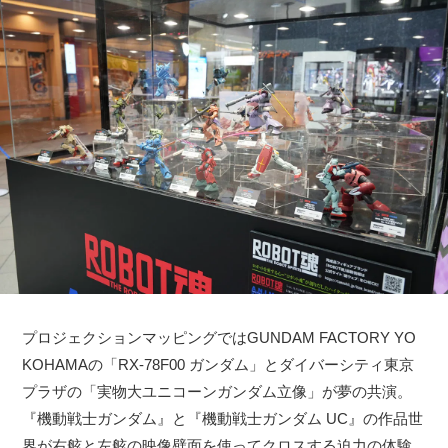
プロジェクションマッピングではGUNDAM FACTORY YO
KOHAMAの「RX-78F00 ガンダム」とダイバーシティ東京
プラザの「実物大ユニコーンガンダム立像」が夢の共演。
『機動戦士ガンダム』と『機動戦士ガンダム UC』の作品世
界が右舷と左舷の映像壁面を使ってクロスする迫力の体験