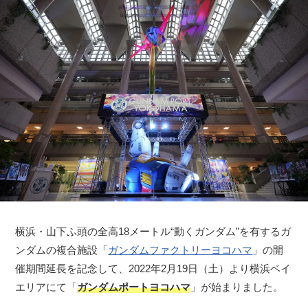
横浜・山下ふ頭の全高18メートル“動くガンダム”を有するガ
ンダムの複合施設「
ガンダムファクトリーヨコハマ
」の開
催期間延長を記念して、2022年2月19日（土）より横浜ベイ
エリアにて「
ガンダムポートヨコハマ
」が始まりました。