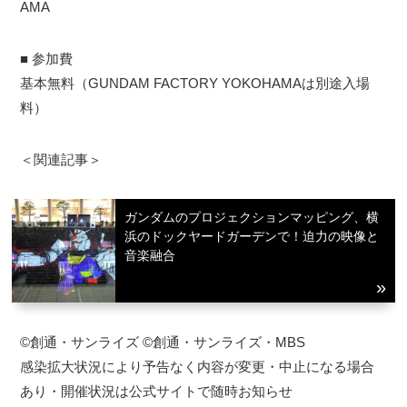
AMA
■ 参加費
基本無料（GUNDAM FACTORY YOKOHAMAは別途入場
料）
＜関連記事＞
ガンダムのプロジェクションマッピング、横
浜のドックヤードガーデンで！迫力の映像と
音楽融合
©創通・サンライズ ©創通・サンライズ・MBS
感染拡大状況により予告なく内容が変更・中止になる場合
あり・開催状況は公式サイトで随時お知らせ