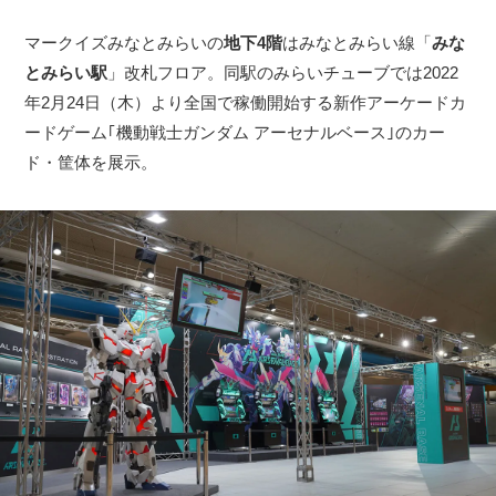
マークイズみなとみらいの
地下4階
はみなとみらい線「
みな
とみらい駅
」改札フロア。同駅のみらいチューブでは2022
年2月24日（木）より全国で稼働開始する新作アーケードカ
ードゲーム｢機動戦士ガンダム アーセナルベース｣のカー
ド・筐体を展示。