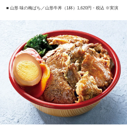
■ 山形 味の梅ばち／山形牛丼（1杯）1,620円・税込 ※実演