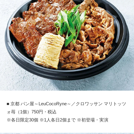
■ 京都 パン屋～LeuCocoRyne～／クロワッサン マリトッツ
ォ苺（1個）750円・税込
※各日限定30個 ※1人各日2個まで ※初登場・実演