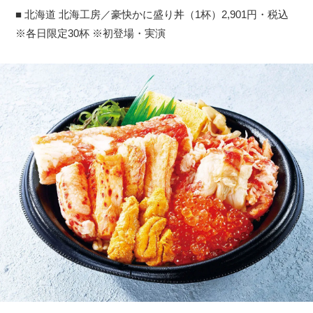
■ 北海道 北海工房／豪快かに盛り丼（1杯）2,901円・税込
※各日限定30杯 ※初登場・実演