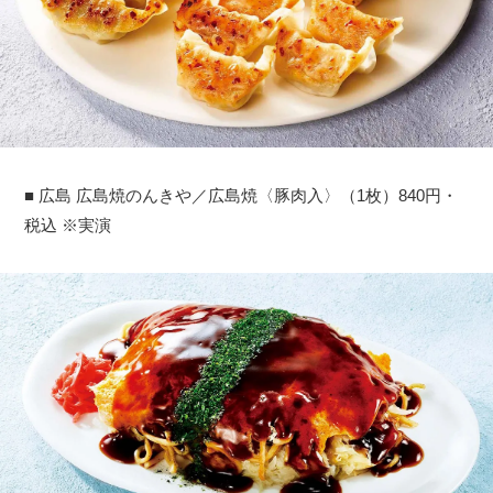
■ 広島 広島焼のんきや／広島焼〈豚肉入〉（1枚）840円・
税込 ※実演