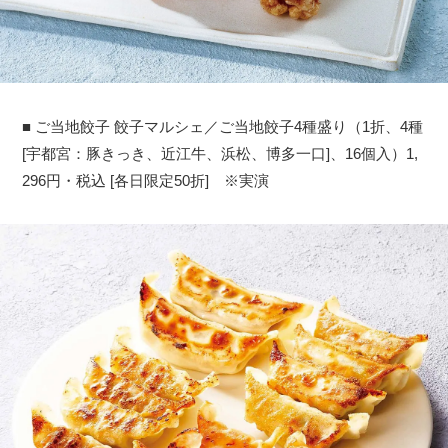
■ ご当地餃子 餃子マルシェ／ご当地餃子4種盛り（1折、4種
[宇都宮：豚きっき、近江牛、浜松、博多一口]、16個入）1,
296円・税込 [各日限定50折] ※実演