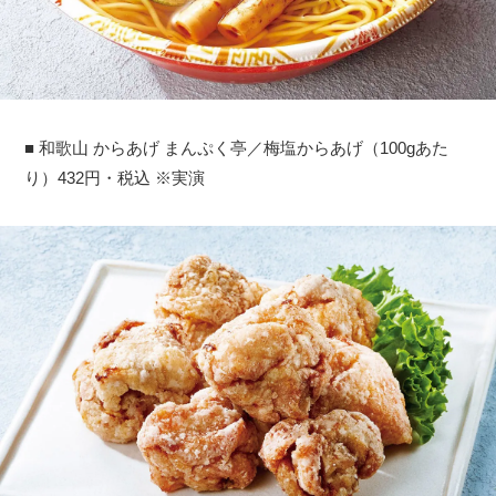
■ 和歌山 からあげ まんぷく亭／梅塩からあげ（100gあた
り）432円・税込 ※実演