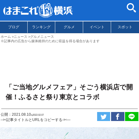
ブログ
ランキング
グルメ
イベント
スポット
ホーム
ニュース
グルメニュース
※記事内の広告から媒体維持のために収益を得る場合があります
「ご当地グルメフェア」そごう横浜店で開
催！ふるさと祭り東京とコラボ
公開：2021.08.10
ಇ2022.02.07
--✄記事タイトルとURLをコピーする-✄—