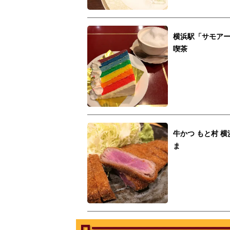
横浜駅「サモア
喫茶
牛かつ もと村 
ま