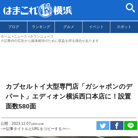
ブログ
ランキング
グルメ
イベント
スポット
ホーム
ニュース
タウンニュース
※記事内の広告から媒体維持のために収益を得る場合があります
カプセルトイ大型専門店「ガシャポンのデ
パート」エディオン横浜西口本店に！設置
面数580面
公開：2023.12.07
ಇ2023.12.08
--✄記事タイトルとURLをコピーする-✄—