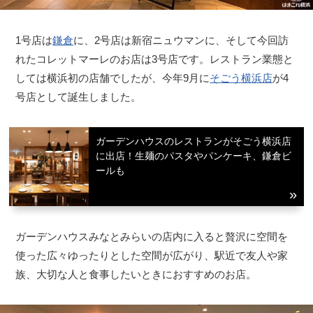
1号店は
鎌倉
に、2号店は新宿ニュウマンに、そして今回訪
れたコレットマーレのお店は3号店です。レストラン業態と
しては横浜初の店舗でしたが、今年9月に
そごう横浜店
が4
号店として誕生しました。
ガーデンハウスのレストランがそごう横浜店
に出店！生麺のパスタやパンケーキ、鎌倉ビ
ールも
ガーデンハウスみなとみらいの店内に入ると贅沢に空間を
使った広々ゆったりとした空間が広がり、駅近で友人や家
族、大切な人と食事したいときにおすすめのお店。