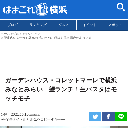
ブログ
ランキング
グルメ
イベント
スポット
ホーム
グルメ
イタリアン
※記事内の広告から媒体維持のために収益を得る場合があります
ガーデンハウス・コレットマーレで横浜
みなとみらい一望ランチ！生パスタはモ
ッチモチ
公開：2021.10.10
ಇ2022.02.07
--✄記事タイトルとURLをコピーする-✄—