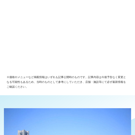
※価格やメニューなど掲載情報はいずれも記事公開時のものです。記事内容は今後予告なく変更と
なる可能性もあるため、当時のものとして参考にしていただき、店舗・施設等にて必ず最新情報を
ご確認ください。