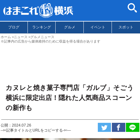
ブログ
ランキング
グルメ
イベント
スポット
ホーム
ニュース
グルメニュース
※記事内の広告から媒体維持のために収益を得る場合があります
カヌレと焼き菓子専門店「ガルブ」そごう
横浜に限定出店！隠れた人気商品スコーン
の新作も
公開：2024.07.26
--✄記事タイトルとURLをコピーする-✄—