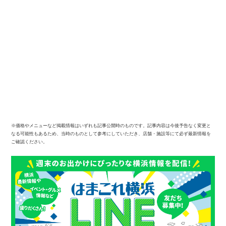
※価格やメニューなど掲載情報はいずれも記事公開時のものです。記事内容は今後予告なく変更と
なる可能性もあるため、当時のものとして参考にしていただき、店舗・施設等にて必ず最新情報を
ご確認ください。