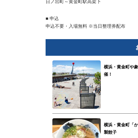
日ノ出町～黄金町駅高架下
■ 申込
申込不要・入場無料 ※当日整理券配布
横浜・黄金町や象の
催！
横浜・黄金町「
製餃子