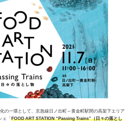
化の一環として、京急線日ノ出町～黄金町駅間の高架下エリア
シェ「
FOOD ART STATION “Passing Trains”（日々の落とし