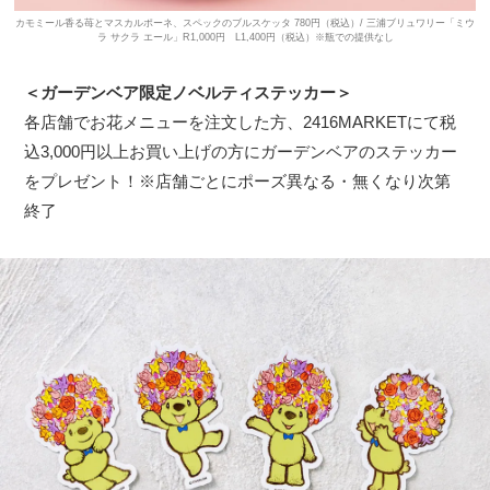
カモミール香る苺とマスカルポーネ、スペックのブルスケッタ 780円（税込）/ 三浦ブリュワリー「ミウ
ラ サクラ エール」R1,000円 L1,400円（税込）※瓶での提供なし
＜ガーデンベア限定ノベルティステッカー＞
各店舗でお花メニューを注文した方、2416MARKETにて税
込3,000円以上お買い上げの方にガーデンベアのステッカー
をプレゼント！※店舗ごとにポーズ異なる・無くなり次第
終了