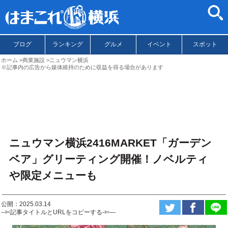
ブログ
ランキング
グルメ
イベント
スポット
ホーム
商業施設
ニュウマン横浜
※記事内の広告から媒体維持のために収益を得る場合があります
ニュウマン横浜2416MARKET「ガーデン
ベア」グリーティング開催！ノベルティ
や限定メニューも
公開：2025.03.14
--✄記事タイトルとURLをコピーする-✄—