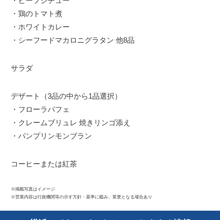
・ビーフシチュー
・鶏のトマト煮
・ホワイトカレー
・シーフードマカロニグラタン 他8品
サラダ
デザート（3品の中から1品選択）
・フローラパフェ
・クレームブリュレ 焼きリンゴ添え
・パンプリンモンブラン
コーヒーまたは紅茶
※掲載写真はイメージ
※営業内容は行政機関等の示す方針・基準に鑑み、変更となる場合あり