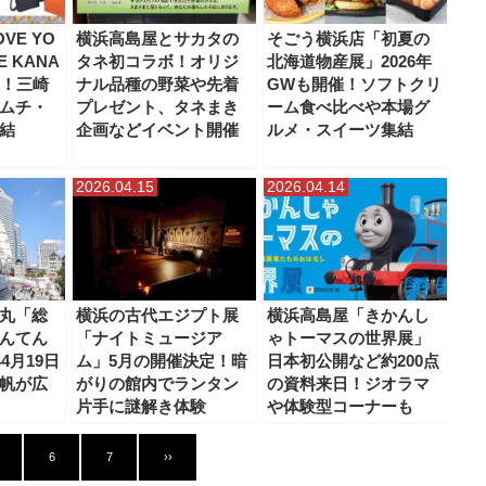
VE YO
横浜高島屋とサカタの
そごう横浜店「初夏の
E KANA
タネ初コラボ！オリジ
北海道物産展」2026年
中！三崎
ナル品種の野菜や先着
GWも開催！ソフトクリ
ムチ・
プレゼント、タネまき
ーム食べ比べや本場グ
結
企画などイベント開催
ルメ・スイーツ集結
2026.04.15
2026.04.14
丸「総
横浜の古代エジプト展
横浜高島屋「きかんし
んてん
「ナイトミュージア
ゃトーマスの世界展」
4月19日
ム」5月の開催決定！暗
日本初公開など約200点
帆が広
がりの館内でランタン
の資料来日！ジオラマ
片手に謎解き体験
や体験型コーナーも
6
7
››