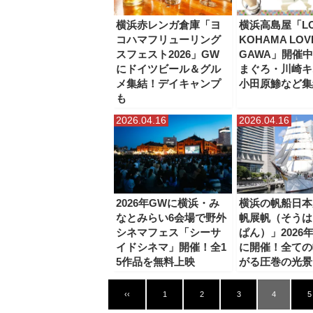
横浜赤レンガ倉庫「ヨ
横浜高島屋「LO
コハマフリューリング
KOHAMA LOV
スフェスト2026」GW
GAWA」開催
にドイツビール＆グル
まぐろ・川崎キ
メ集結！デイキャンプ
小田原鯵など集
も
2026.04.16
2026.04.16
2026年GWに横浜・み
横浜の帆船日本
なとみらい6会場で野外
帆展帆（そうは
シネマフェス「シーサ
ぱん）」2026年
イドシネマ」開催！全1
に開催！全ての
5作品を無料上映
がる圧巻の光景
‹‹
1
2
3
4
5