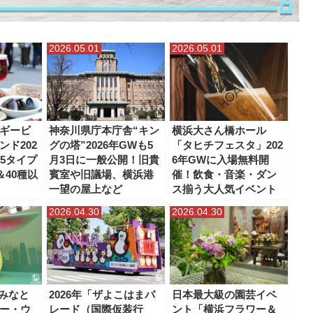
2026.05.01
2026.05.01
ギービ
神奈川県庁本庁舎“キン
横浜大さん橋ホール
ンド202
グの塔”2026年GWも5
「タヒチフェスタ」202
15タイプ
月3日に一般公開！旧貴
6年GWに入場無料開
＆40種以
賓室や旧議場、横浜港
催！飲食・音楽・ダン
一望の屋上など
ス揃う大人気イベント
2026.04.30
2026.04.30
浜みなと
2026年「ザよこはまパ
日本最大級の園芸イベ
ー・ウ
レード（国際仮装行
ント「横浜フラワー＆