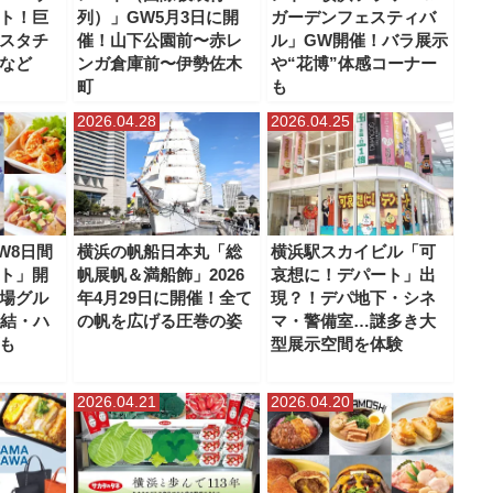
ト！巨
列）」GW5月3日に開
ガーデンフェスティバ
スタチ
催！山下公園前〜赤レ
ル」GW開催！バラ展示
など
ンガ倉庫前〜伊勢佐木
や“花博”体感コーナー
町
も
2026.04.28
2026.04.25
W8日間
横浜の帆船日本丸「総
横浜駅スカイビル「可
ト」開
帆展帆＆満船飾」2026
哀想に！デパート」出
場グル
年4月29日に開催！全て
現？！デパ地下・シネ
集結・ハ
の帆を広げる圧巻の姿
マ・警備室…謎多き大
も
型展示空間を体験
2026.04.21
2026.04.20