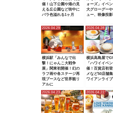
催！山下公園や港の見
ォーズ」イベン
える丘公園など街中に
大グローグーや
バラ色溢れる1ヶ月
ュー、映像投影
2026.04.29
2026.04.28
横浜駅「みんなで出
横浜高島屋でG
撃！にゃんこ大戦争
「ハワイイベン
展」関東初開催！幻の
催！百貨店初登
ラフ画や各ステージ再
メなど50店舗
現ブースなど世界観リ
ワイアンライブ
アルに
2026.04.23
2026.04.22