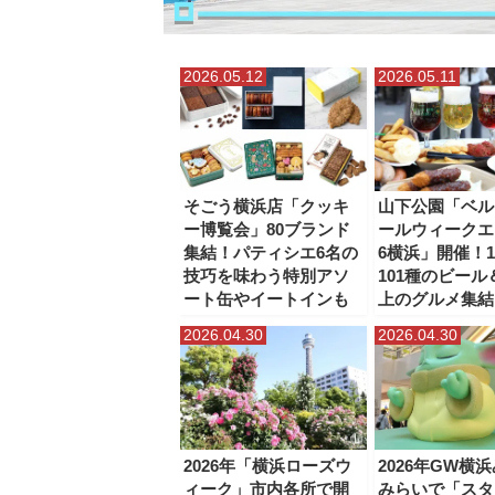
2026.05.12
2026.05.11
そごう横浜店「クッキ
山下公園「ベル
ー博覧会」80ブランド
ールウィークエ
集結！パティシエ6名の
6横浜」開催！
技巧を味わう特別アソ
101種のビール
ート缶やイートインも
上のグルメ集結
2026.04.30
2026.04.30
2026年「横浜ローズウ
2026年GW横
ィーク」市内各所で開
みらいで「スタ