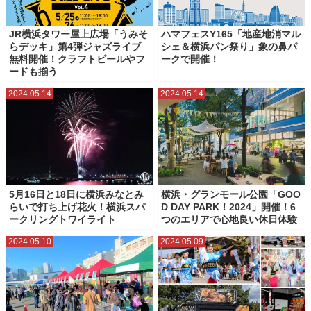
JR横浜タワー屋上広場「うみそ
ハマフェスY165「地産地消マル
らデッキ」第4弾ジャズライブ
シェ＆横浜パン祭り」象の鼻パ
無料開催！クラフトビールやフ
ークで開催！
ードも揃う
2024.05.14
2024.05.14
5月16日と18日に横浜みなとみ
横浜・グランモール公園「GOO
らいで打ち上げ花火！横浜スパ
D DAY PARK！2024」開催！6
ークリングトワイライト
つのエリアで心地良い休日体験
2024.05.10
2024.05.09