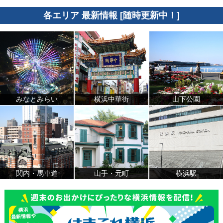
各エリア 最新情報 [随時更新中！]
みなとみらい
横浜中華街
山下公園
関内・馬車道
山手・元町
横浜駅