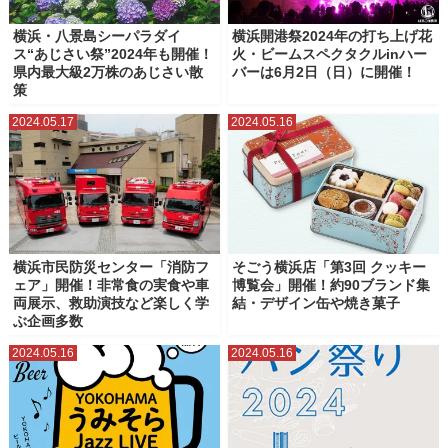
横浜・八景島シーパラダイ
横浜開港祭2024年の打ち上げ花
ス“あじさい祭”2024年も開催！
火・ビームスペクタクルinハー
県内最大級2万株のあじさい散
バーは6月2日（日）に開催！
策
2024.05.17
2024.05.16
横浜市民防災センター「消防フ
そごう横浜店「第3回 クッキー
ェア」開催！非常食の実食や車
博覧会」開催！約90ブランド集
両展示、救助演技など楽しく学
結・デザイン缶や焼き菓子
ぶ企画多数
2024.05.16
2024.05.16