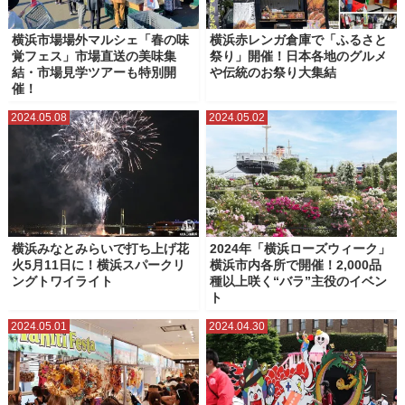
横浜市場場外マルシェ「春の味
横浜赤レンガ倉庫で「ふるさと
覚フェス」市場直送の美味集
祭り」開催！日本各地のグルメ
結・市場見学ツアーも特別開
や伝統のお祭り大集結
催！
2024.05.08
2024.05.02
横浜みなとみらいで打ち上げ花
2024年「横浜ローズウィーク」
火5月11日に！横浜スパークリ
横浜市内各所で開催！2,000品
ングトワイライト
種以上咲く“バラ”主役のイベン
ト
2024.05.01
2024.04.30