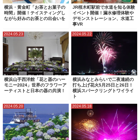
横浜・黄金町「お茶とお菓子の
JR桜木町駅前で水道を知る体験
時間」開催！テイスティングし
イベント開催！漏水修理体験や
ながら好みのお茶との出会いを
デモンストレーション、水道工
事VR
2024.05.23
2024.05.22
横浜山手西洋館「花と器のハー
横浜みなとみらいで二夜連続の
モニー2024」世界のフラワーア
打ち上げ花火5月25日と26日！
ーティストと日本の器の共演！
横浜スパークリングトワイライ
ト
2024.05.20
2024.05.18