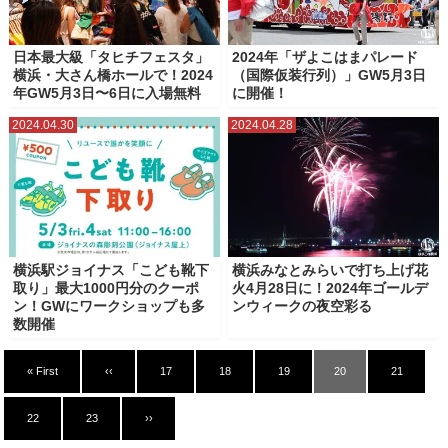
日本最大級「タヒチフェスタ」
2024年「ザよこはまパレード
横浜・大さん橋ホールで！2024
（国際仮装行列）」GW5月3日
年GW5月3日〜6日に入場無料
に開催！
2024.04.30
2024.04.28
横浜駅ジョイナス「こども靴下
横浜みなとみらいで打ち上げ花
取り」最大1000円分のクーポ
火4月28日に！2024年ゴールデ
ン！GWにワークショップも多
ンウィークの夜空彩る
数開催
« First
‹‹
17
18
19
20
21
22
23
››