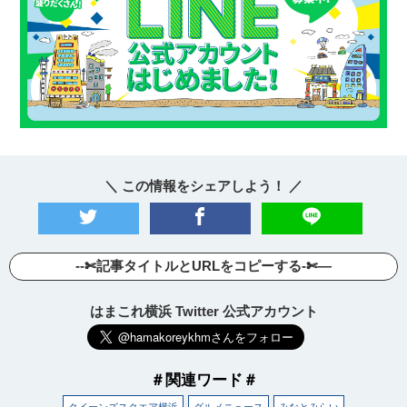
＼ この情報をシェアしよう！ ／
--✄記事タイトルとURLをコピーする-✄—
はまこれ横浜 Twitter 公式アカウント
＃関連ワード＃