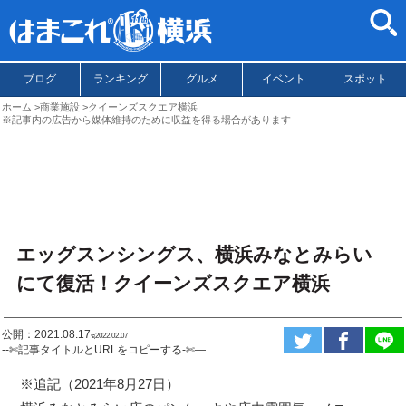
ブログ
ランキング
グルメ
イベント
スポット
ホーム
商業施設
クイーンズスクエア横浜
※記事内の広告から媒体維持のために収益を得る場合があります
エッグスンシングス、横浜みなとみらい
にて復活！クイーンズスクエア横浜
公開：2021.08.17
ಇ2022.02.07
--✄記事タイトルとURLをコピーする-✄—
※追記（2021年8月27日）