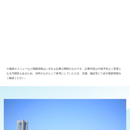
※価格やメニューなど掲載情報はいずれも記事公開時のものです。記事内容は今後予告なく変更と
なる可能性もあるため、当時のものとして参考にしていただき、店舗・施設等にて必ず最新情報を
ご確認ください。