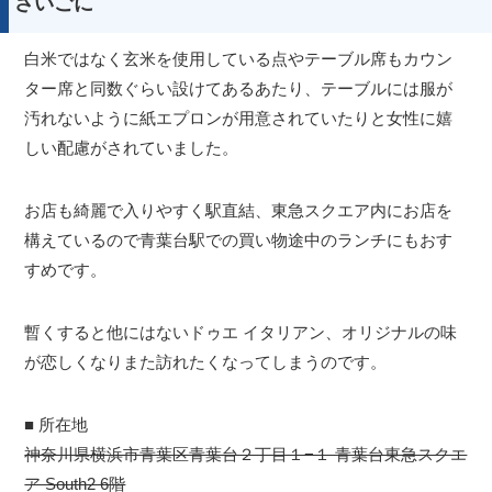
さいごに
白米ではなく玄米を使用している点やテーブル席もカウン
ター席と同数ぐらい設けてあるあたり、テーブルには服が
汚れないように紙エプロンが用意されていたりと女性に嬉
しい配慮がされていました。
お店も綺麗で入りやすく駅直結、東急スクエア内にお店を
構えているので青葉台駅での買い物途中のランチにもおす
すめです。
暫くすると他にはないドゥエ イタリアン、オリジナルの味
が恋しくなりまた訪れたくなってしまうのです。
■ 所在地
神奈川県横浜市青葉区青葉台２丁目１−１ 青葉台東急スクエ
ア South2 6階