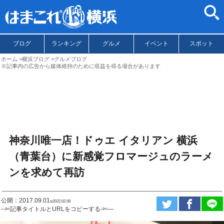
ブログ
ランキング
グルメ
イベント
スポット
ホーム
横浜ブログ
グルメブログ
※記事内の広告から媒体維持のために収益を得る場合があります
神奈川唯一店！ドゥエ イタリアン 横浜
（青葉台）に新感覚フロマージュのラーメ
ンを求めて再訪
公開：2017.09.01
ಇ2022.02.08
--✄記事タイトルとURLをコピーする-✄—