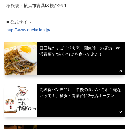
移転後：横浜市青葉区桜台26-1
■ 公式サイト
http://www.dueitalian.jp/
日田焼きそば「想夫恋」関東唯一の店舗・横
浜青葉で“焼くそば”を食べて来た！
高級食パン専門店「午後の食パン これ半端な
いって！」横浜・青葉台に2号店オープン