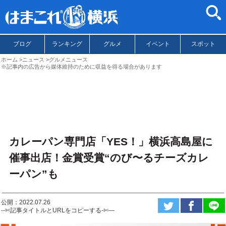
ブログ
ランキング
グルメ
イベント
スポット
ホーム
ニュース
グルメニュース
※記事内の広告から媒体維持のために収益を得る場合があります
カレーパン専門店「YES！」横浜高島屋に
催事出店！金賞受賞“のび〜るチーズカレ
ーパン”も
公開：2022.07.26
--✄記事タイトルとURLをコピーする-✄—