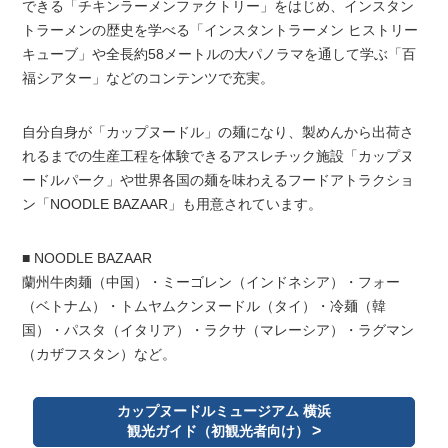
できる「チキンラーメンファクトリー」をはじめ、インスタン
トラーメンの歴史を学べる「インスタントラーメン ヒストリー
キューブ」や全長約58メートルの大パノラマを通して学ぶ「百
福シアター」などのコンテンツで充実。
自分自身が「カップヌードル」の麺になり、製めんから出荷さ
れるまでの生産工程を体験できるアスレチック施設「カップヌ
ードルパーク」や世界各国の麺を味わえるフードアトラクショ
ン「NOODLE BAZAAR」も用意されています。
■ NOODLE BAZAAR
蘭州牛肉麺（中国）・ミーゴレン（インドネシア）・フォー
（ベトナム）・トムヤムクンヌードル（タイ）・冷麺（韓
国）・パスタ（イタリア）・ラクサ（マレーシア）・ラグマン
（カザフスタン）など。
カップヌードルミュージアム 横浜
観光ガイド（初観光者向け）