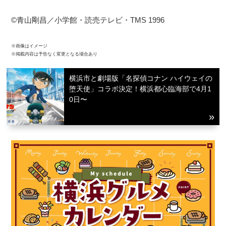
©青山剛昌／小学館・読売テレビ・TMS 1996
※画像はイメージ
※掲載内容は予告なく変更となる場合あり
横浜市と劇場版「名探偵コナン ハイウェイの
堕天使」コラボ決定！横浜都心臨海部で4月1
0日〜