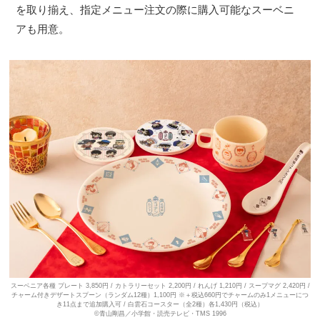
を取り揃え、指定メニュー注文の際に購入可能なスーベニ
アも用意。
スーベニア各種 プレート 3,850円 / カトラリーセット 2,200円 / れんげ 1,210円 / スープマグ 2,420円 /
チャーム付きデザートスプーン（ランダム12種）1,100円 ※＋税込660円でチャームのみ1メニューにつ
き11点まで追加購入可 / 白雲石コースター（全2種）各1,430円（税込）
©青山剛昌／小学館・読売テレビ・TMS 1996