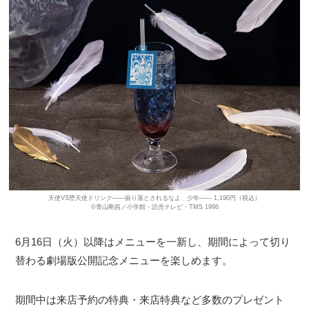
天使VS堕天使ドリンク――振り落とされるなよ、少年―― 1,190円（税込）
©青山剛昌／小学館・読売テレビ・TMS 1996
6月16日（火）以降はメニューを一新し、期間によって切り
替わる劇場版公開記念メニューを楽しめます。
期間中は来店予約の特典・来店特典など多数のプレゼント