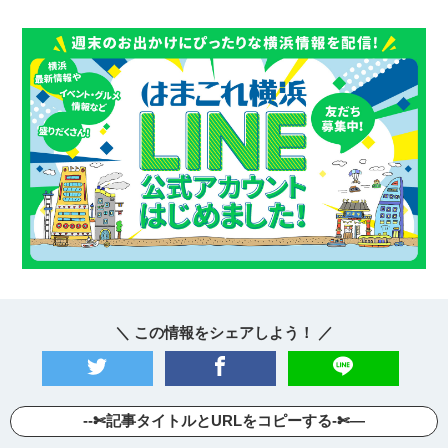
＼ この情報をシェアしよう！ ／
--✄記事タイトルとURLをコピーする-✄—