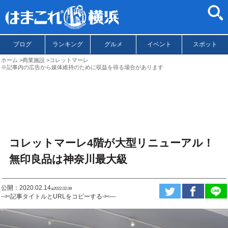
ブログ
ランキング
グルメ
イベント
スポット
ホーム
商業施設
コレットマーレ
※記事内の広告から媒体維持のために収益を得る場合があります
コレットマーレ4階が大型リニューアル！
無印良品は神奈川最大級
公開：2020.02.14
ಇ2022.02.08
--✄記事タイトルとURLをコピーする-✄—