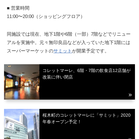
■ 営業時間
11:00〜20:00（ショッピングフロア）
同施設では現在、地下1階や6階（一部）7階などでリニュー
アルを実施中。元々無印良品などが入っていた地下1階には
スーパーマーケットの
サミット
が開業予定です。
コレットマーレ、6階・7階の飲食店12店舗が
改装に伴い閉店
桜木町のコレットマーレに「サミット」2020
年春オープン予定！