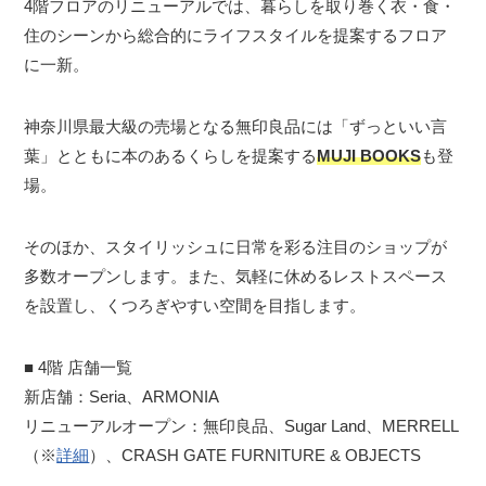
4階フロアのリニューアルでは、暮らしを取り巻く衣・食・
住のシーンから総合的にライフスタイルを提案するフロア
に一新。
神奈川県最大級の売場となる無印良品には「ずっといい言
葉」とともに本のあるくらしを提案する
MUJI BOOKS
も登
場。
そのほか、スタイリッシュに日常を彩る注目のショップが
多数オープンします。また、気軽に休めるレストスペース
を設置し、くつろぎやすい空間を目指します。
■ 4階 店舗一覧
新店舗：Seria、ARMONIA
リニューアルオープン：無印良品、Sugar Land、MERRELL
（※
詳細
）、CRASH GATE FURNITURE & OBJECTS