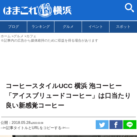
ブログ
ランキング
グルメ
イベント
スポット
ホーム
グルメ
カフェ
※記事内の広告から媒体維持のために収益を得る場合があります
コーヒースタイルUCC 横浜 泡コーヒー
「アイスブリュードコーヒー」は口当たり
良い新感覚コーヒー
公開：2018.05.28
ಇ2022.02.08
--✄記事タイトルとURLをコピーする-✄—