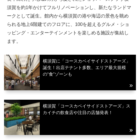
須賀を約1年かけてフルリノベーションし、新たなランドマ
ークとして誕生。館内から横須賀の港や海辺の景色を眺め
られる地上6階建てのフロアに、100を超えるグルメ・ショ
ッピング・エンターテインメントを楽しめる施設が集結し
ます。
横須賀に「コースカベイサイドストアーズ」
誕生！出店テナント多数、エリア最大規模
の“食”ゾーンも
横須賀「コースカベイサイドストアーズ」ス
カイチの飲食店や注目の店舗発表！