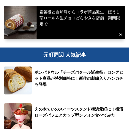
霧笛楼と香炉庵からコラボ商品誕生！ほうじ
茶ロール＆生チョコどらやきを店舗・期間限
定で
元町周辺 人気記事
ポンパドウル「チーズバタール誕生祭」ロングヒ
ット商品が特別価格に！新作の刺繡入りハンカチ
も登場
えの木ていのスイーツスタンド横浜元町に！横濱
ローズパフェとカップ型シフォン食べてみた