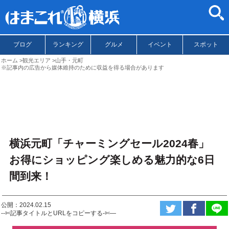
ブログ
ランキング
グルメ
イベント
スポット
ホーム
観光エリア
山手・元町
※記事内の広告から媒体維持のために収益を得る場合があります
横浜元町「チャーミングセール2024春」
お得にショッピング楽しめる魅力的な6日
間到来！
公開：2024.02.15
--✄記事タイトルとURLをコピーする-✄—