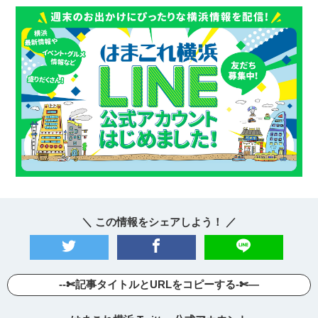
＼ この情報をシェアしよう！ ／
--✄記事タイトルとURLをコピーする-✄—