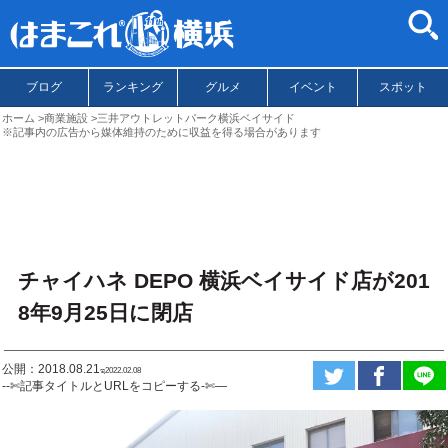
ブログ
ランキング
グルメ
イベント
スポット
ホーム
商業施設
三井アウトレットパーク横浜ベイサイド
※記事内の広告から媒体維持のために収益を得る場合があります
チャイハネ DEPO 横浜ベイサイド店が201
8年9月25日に閉店
公開：2018.08.21
ಇ2022.02.08
--✄記事タイトルとURLをコピーする-✄—