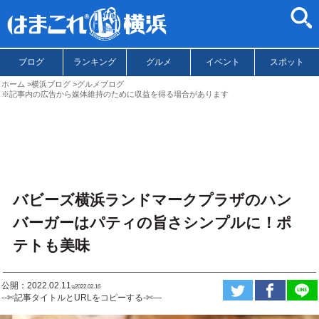
ブログ
ランキング
グルメ
イベント
スポット
ホーム
横浜ブログ
グルメブログ
※記事内の広告から媒体維持のために収益を得る場合があります
バビーズ横浜ランドマークプラザのハン
バーガーはパティの旨さシンプルに！ポ
テトも美味
公開：2022.02.11
ಇ2022.02.16
--✄記事タイトルとURLをコピーする-✄—