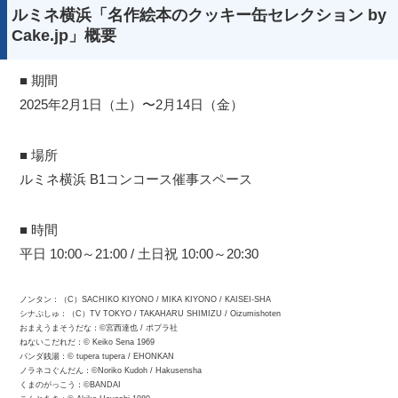
ルミネ横浜「名作絵本のクッキー缶セレクション by
Cake.jp」概要
■ 期間
2025年2月1日（土）〜2月14日（金）
■ 場所
ルミネ横浜 B1コンコース催事スペース
■ 時間
平日 10:00～21:00 / 土日祝 10:00～20:30
ノンタン：（C）SACHIKO KIYONO / MIKA KIYONO / KAISEI-SHA
シナぷしゅ：（C）TV TOKYO / TAKAHARU SHIMIZU / Oizumishoten
おまえうまそうだな：©宮西達也 / ポプラ社
ねないこだれだ：© Keiko Sena 1969
パンダ銭湯：© tupera tupera / EHONKAN
ノラネコぐんだん：©Noriko Kudoh / Hakusensha
くまのがっこう：©︎BANDAI