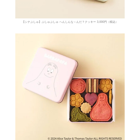
【シナぷしゅ】ぷしゅぷしゅ へんしんな～んだ？クッキー 3,000円（税込）