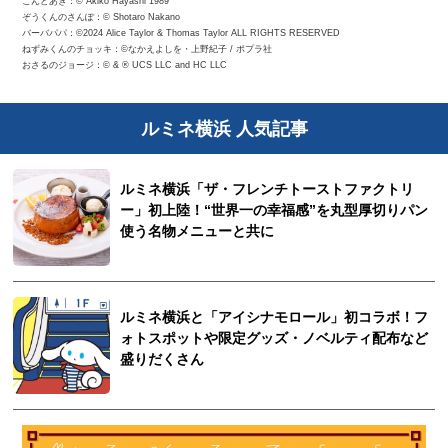
こんとあき：©︎ Akiko Hayashi 1989
ぞうくんのさんぽ：©︎ Shotaro Nakano
バーバパパ：©2024 Alice Taylor & Thomas Taylor ALL RIGHTS RESERVED
ねずみくんのチョッキ：©なかえよしを・上野紀子 / ポプラ社
おさるのジョージ：© & ® UCS LLC and HC LLC
ルミネ横浜 人気記事
ルミネ横浜「ザ・フレンチトーストファクトリ
ー」初上陸！“世界一の幸福感”を丸型厚切りパン
使う名物メニューと共に
ルミネ横浜と「アイシナモロール」初コラボ！フ
ォトスポットや限定グッズ・ノベルティ配布など
盛りだくさん