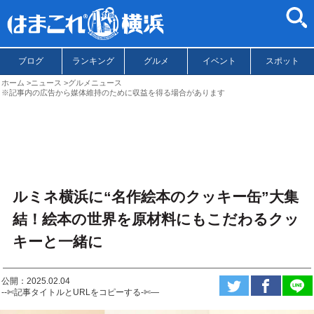
ブログ
ランキング
グルメ
イベント
スポット
ホーム
ニュース
グルメニュース
※記事内の広告から媒体維持のために収益を得る場合があります
ルミネ横浜に“名作絵本のクッキー缶”大集
結！絵本の世界を原材料にもこだわるクッ
キーと一緒に
公開：2025.02.04
--✄記事タイトルとURLをコピーする-✄—