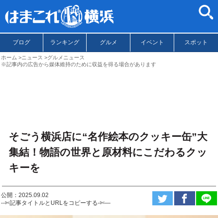
ブログ
ランキング
グルメ
イベント
スポット
ホーム
ニュース
グルメニュース
※記事内の広告から媒体維持のために収益を得る場合があります
そごう横浜店に“名作絵本のクッキー缶”大
集結！物語の世界と原材料にこだわるクッ
キーを
公開：2025.09.02
--✄記事タイトルとURLをコピーする-✄—