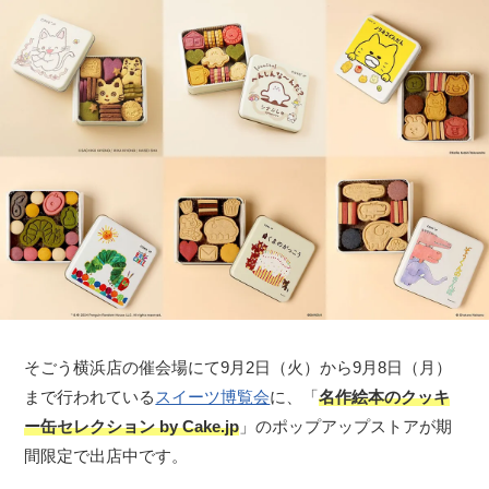
そごう横浜店の催会場にて9月2日（火）から9月8日（月）
まで行われている
スイーツ博覧会
に、「
名作絵本のクッキ
ー缶セレクション by Cake.jp
」のポップアップストアが期
間限定で出店中です。