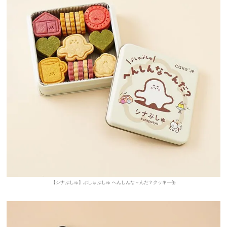
【シナぷしゅ】ぷしゅぷしゅ へんしんな～んだ？クッキー缶