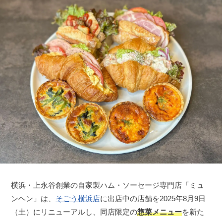
横浜・上永谷創業の自家製ハム・ソーセージ専門店「ミュ
ンヘン」は、
そごう横浜店
に出店中の店舗を2025年8月9日
（土）にリニューアルし、同店限定の
惣菜メニュー
を新た