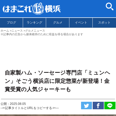
ブログ
ランキング
グルメ
イベント
スポット
ホーム
ニュース
グルメニュース
※記事内の広告から媒体維持のために収益を得る場合があります
自家製ハム・ソーセージ専門店「ミュンヘ
ン」そごう横浜店に限定惣菜が新登場！金
賞受賞の人気ジャーキーも
公開：2025.08.05
--✄記事タイトルとURLをコピーする-✄—