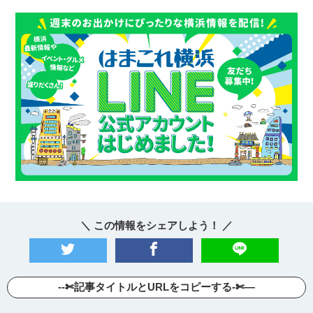
＼ この情報をシェアしよう！ ／
--✄記事タイトルとURLをコピーする-✄—