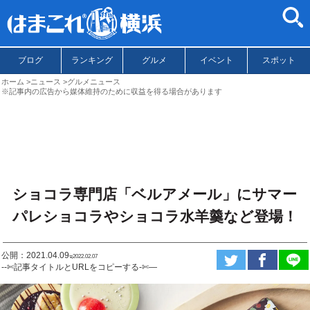
ブログ
ランキング
グルメ
イベント
スポット
ホーム
ニュース
グルメニュース
※記事内の広告から媒体維持のために収益を得る場合があります
ショコラ専門店「ベルアメール」にサマー
パレショコラやショコラ水羊羹など登場！
公開：2021.04.09
ಇ2022.02.07
--✄記事タイトルとURLをコピーする-✄—