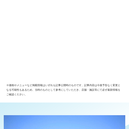
※価格やメニューなど掲載情報はいずれも記事公開時のものです。記事内容は今後予告なく変更と
なる可能性もあるため、当時のものとして参考にしていただき、店舗・施設等にて必ず最新情報を
ご確認ください。