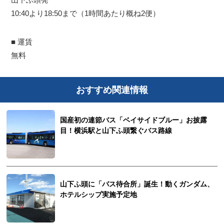
10:40より18:50まで（1時間あたり概ね2便）
■ 運賃
無料
おすすめ関連情報
国産初の連節バス「ベイサイドブルー」お披露
目！横浜駅と山下ふ頭繋ぐバス路線
山下ふ頭に「バス待合所」誕生！動くガンダム、
ホテルシップ実施予定地