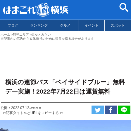
ブログ
ランキング
グルメ
イベント
スポット
ホーム
観光エリア
みなとみらい
※記事内の広告から媒体維持のために収益を得る場合があります
横浜の連節バス「ベイサイドブルー」無料
デー実施！2022年7月22日は運賃無料
公開：2022.07.12
ಇ2023.02.12
--✄記事タイトルとURLをコピーする-✄—