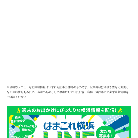
※価格やメニューなど掲載情報はいずれも記事公開時のものです。記事内容は今後予告なく変更と
なる可能性もあるため、当時のものとして参考にしていただき、店舗・施設等にて必ず最新情報を
ご確認ください。