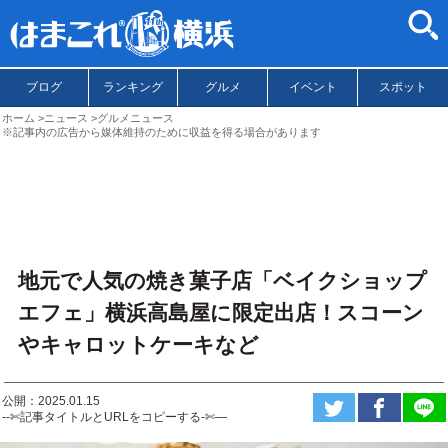
ブログ
ランキング
グルメ
イベント
スポット
ホーム
ニュース
グルメニュース
※記事内の広告から媒体維持のために収益を得る場合があります
地元で人気の焼き菓子店「ベイクショップ
エフェ」横浜高島屋に限定出店！スコーン
やキャロットケーキなど
公開：2025.01.15
--✄記事タイトルとURLをコピーする-✄—