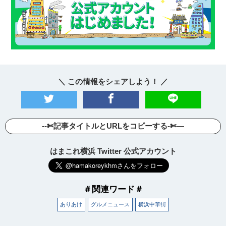
＼ この情報をシェアしよう！ ／
--✄記事タイトルとURLをコピーする-✄—
はまこれ横浜 Twitter 公式アカウント
＃関連ワード＃
ありあけ
グルメニュース
横浜中華街