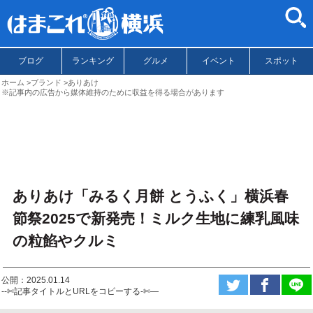
ブログ
ランキング
グルメ
イベント
スポット
ホーム
ブランド
ありあけ
※記事内の広告から媒体維持のために収益を得る場合があります
ありあけ「みるく月餅 とうふく」横浜春
節祭2025で新発売！ミルク生地に練乳風味
の粒餡やクルミ
公開：2025.01.14
--✄記事タイトルとURLをコピーする-✄—