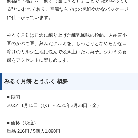
倒福は「福」を「倒す（逆にする）」ことで“福がやってく
る”といわれており、春節ならではの色鮮やかなパッケージ
に仕上がっています。
みるく月餅は丹念に練り上げた練乳風味の粒餡、大納言小
豆のかのこ豆、刻んだクルミを、しっとりとなめらかな口
溶けのミルク生地に包んで焼き上げたお菓子。クルミの食
感をアクセントに楽しめます。
みるく月餅 とうふく 概要
■ 期間
2025年1月15日（水）～2025年2月28日（金）
■ 価格（税込）
単品 216円 / 5個入1,080円