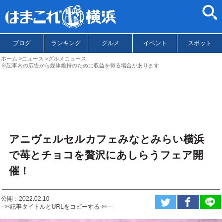
ブログ
ランキング
グルメ
イベント
スポット
ホーム
ニュース
グルメニュース
※記事内の広告から媒体維持のために収益を得る場合があります
アニヴェルセルカフェみなとみらい横浜
で苺とチョコを贅沢にあしらうフェア開
催！
公開：2022.02.10
--✄記事タイトルとURLをコピーする-✄—