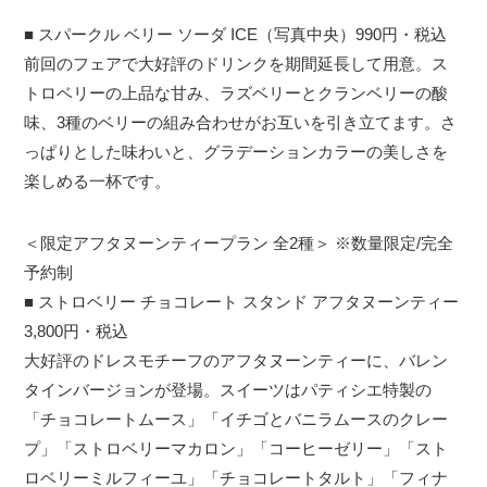
■ スパークル ベリー ソーダ ICE（写真中央）990円・税込
前回のフェアで大好評のドリンクを期間延長して用意。ス
トロベリーの上品な甘み、ラズベリーとクランベリーの酸
味、3種のベリーの組み合わせがお互いを引き立てます。さ
っぱりとした味わいと、グラデーションカラーの美しさを
楽しめる一杯です。
＜限定アフタヌーンティープラン 全2種＞ ※数量限定/完全
予約制
■ ストロベリー チョコレート スタンド アフタヌーンティー
3,800円・税込
大好評のドレスモチーフのアフタヌーンティーに、バレン
タインバージョンが登場。スイーツはパティシエ特製の
「チョコレートムース」「イチゴとバニラムースのクレー
プ」「ストロベリーマカロン」「コーヒーゼリー」「スト
ロベリーミルフィーユ」「チョコレートタルト」「フィナ