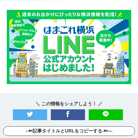
＼ この情報をシェアしよう！ ／
--✄記事タイトルとURLをコピーする-✄—