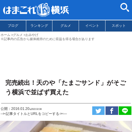
ブログ
ランキング
グルメ
イベント
スポット
ホーム
グルメ
おみやげ
※記事内の広告から媒体維持のために収益を得る場合があります
完売続出！天のや「たまごサンド」がそご
う横浜で並ばず買えた
公開：2016.01.20
ಇ2022.02.08
--✄記事タイトルとURLをコピーする-✄—