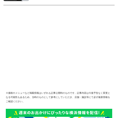
※価格やメニューなど掲載情報はいずれも記事公開時のものです。記事内容は今後予告なく変更と
なる可能性もあるため、当時のものとして参考にしていただき、店舗・施設等にて必ず最新情報を
ご確認ください。