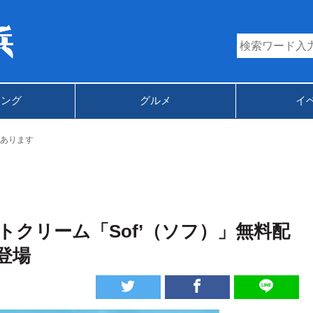
キング
グルメ
イ
あります
トクリーム「Sof’（ソフ）」無料配
登場