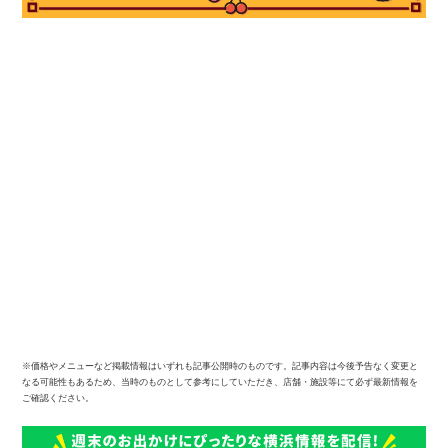
※価格やメニューなど掲載情報はいずれも記事公開時のものです。記事内容は今後予告なく変更と
なる可能性もあるため、当時のものとして参考にしていただき、店舗・施設等にて必ず最新情報を
ご確認ください。