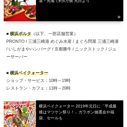
選・先着で約5万個 元日より
■
横浜ポルタ
（以下、一部店舗営業）
PRONTO / 三浦三崎港 めぐみ水産 / まぐろ問屋 三浦三崎港
/ いしがまやハンバーグ / 京都勝牛 / ニックストック / ジュ
ーサーバー
■
横浜ベイクォーター
ショップ・サービス：10時～19時
レストラン・カフェ：11時～20時
横浜ベイクォーター 2019年元日に「平成最
後はマツケン祭り！」ガラポン抽選会や福
袋、セールも