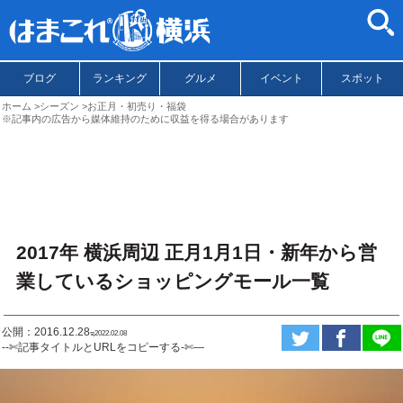
ブログ
ランキング
グルメ
イベント
スポット
ホーム
シーズン
お正月・初売り・福袋
※記事内の広告から媒体維持のために収益を得る場合があります
2017年 横浜周辺 正月1月1日・新年から営
業しているショッピングモール一覧
公開：2016.12.28
ಇ2022.02.08
--✄記事タイトルとURLをコピーする-✄—