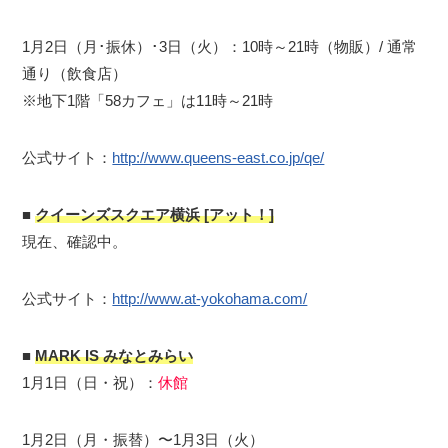
1月2日（月･振休）･3日（火）：10時～21時（物販）/ 通常
通り（飲食店）
※地下1階「58カフェ」は11時～21時
公式サイト：
http://www.queens-east.co.jp/qe/
■
クイーンズスクエア横浜 [アット！]
現在、確認中。
公式サイト：
http://www.at-yokohama.com/
■
MARK IS みなとみらい
1月1日（日・祝）：
休館
1月2日（月・振替）〜1月3日（火）