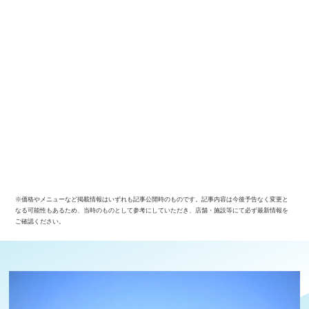
※価格やメニューなど掲載情報はいずれも記事公開時のものです。記事内容は今後予告なく変更と
なる可能性もあるため、当時のものとして参考にしていただき、店舗・施設等にて必ず最新情報を
ご確認ください。