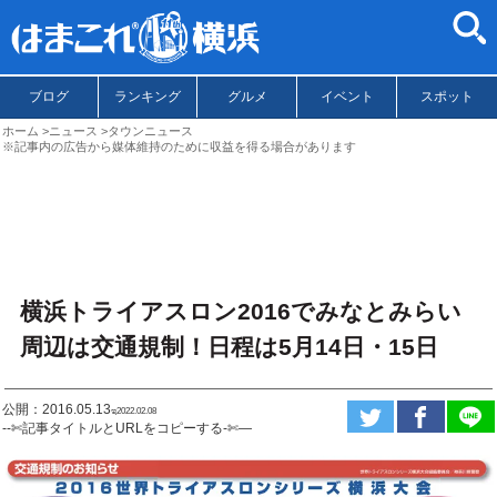
ブログ
ランキング
グルメ
イベント
スポット
ホーム
ニュース
タウンニュース
※記事内の広告から媒体維持のために収益を得る場合があります
横浜トライアスロン2016でみなとみらい
周辺は交通規制！日程は5月14日・15日
公開：2016.05.13
ಇ2022.02.08
--✄記事タイトルとURLをコピーする-✄—