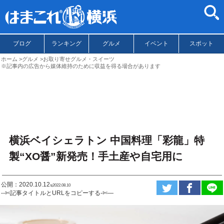
ブログ
ランキング
グルメ
イベント
スポット
ホーム
グルメ
お取り寄せグルメ・スイーツ
※記事内の広告から媒体維持のために収益を得る場合があります
横浜ベイシェラトン 中国料理「彩龍」特
製“XO醤”新発売！手土産や自宅用に
公開：2020.10.12
ಇ2022.08.10
--✄記事タイトルとURLをコピーする-✄—