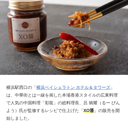
横浜駅西口の「
横浜ベイシェラトン ホテル＆タワーズ
」
は、中華街とは一線を画した本場香港スタイルの広東料理
で人気の中国料理「彩龍」の総料理長、呂 炳耀（るー びん
よう）氏が監修するレシピで仕上げた「
XO醤
」の販売を開
始しました。