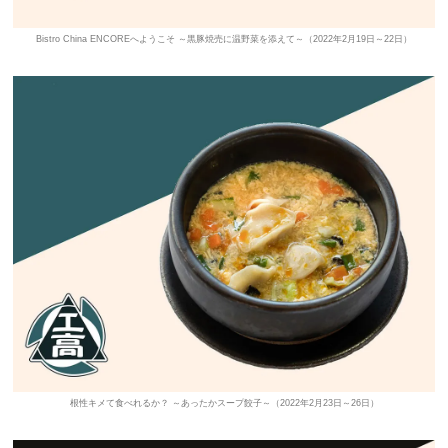
Bistro China ENCOREへようこそ ～黒豚焼売に温野菜を添えて～（2022年2月19日～22日）
根性キメて食べれるか？ ～あったかスープ餃子～（2022年2月23日～26日）