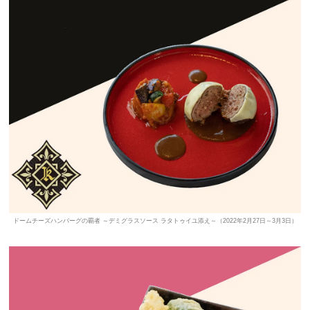
ドームチーズハンバーグの覇者 ～デミグラスソース ラタトゥイユ添え～（2022年2月27日～3月3日）