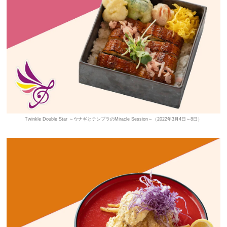
Twinkle Double Star ～ウナギとテンプラのMiracle Session～（2022年3月4日～8日）